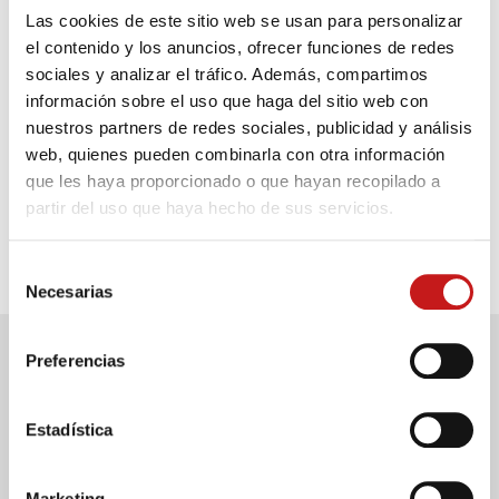
Las cookies de este sitio web se usan para personalizar
el contenido y los anuncios, ofrecer funciones de redes
sociales y analizar el tráfico. Además, compartimos
información sobre el uso que haga del sitio web con
nuestros partners de redes sociales, publicidad y análisis
Financiación
web, quienes pueden combinarla con otra información
que les haya proporcionado o que hayan recopilado a
USAR EL SERVICIO AL CLIENTE DE
partir del uso que haya hecho de sus servicios.
SERRA
Selección
Necesarias
de
consentimiento
Preferencias
Contacto
Estadística
¿Tiene más preguntas sobre los detalles del
producto? ¡Su asesor de clientes de SERRA estará
Marketing