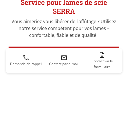
Service pour lames de scie
SERRA
Vous aimeriez vous libérer de l’affûtage ? Utilisez
notre service compétent pour vos lames –
confortable, fiable et de qualité !
VERS LE SERVICE POUR LAMES DE SCIE !
Contact via le
Demande de rappel
Contact par e-mail
formulaire
Foire aux questions
À quelle fréquence peut-on affûter une lame de scie à
ruban ?
Dois-je prévoir différentes lames pour le bois dur et le bois
mou ?