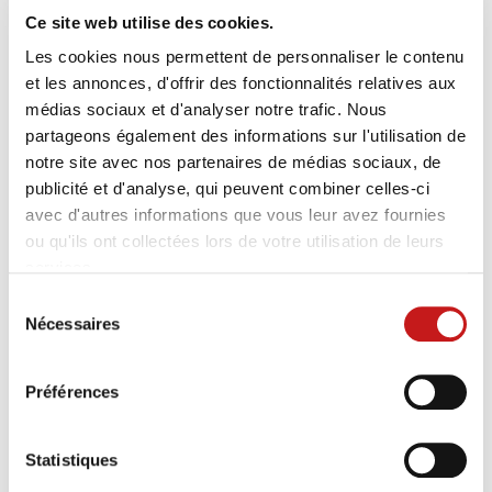
Ce site web utilise des cookies.
Les cookies nous permettent de personnaliser le contenu
et les annonces, d'offrir des fonctionnalités relatives aux
médias sociaux et d'analyser notre trafic. Nous
partageons également des informations sur l'utilisation de
notre site avec nos partenaires de médias sociaux, de
Nos versions de lames de scie
publicité et d'analyse, qui peuvent combiner celles-ci
avec d'autres informations que vous leur avez fournies
Parmi les différentes versions des lames de scie à
ou qu'ils ont collectées lors de votre utilisation de leurs
ruban SERRA, vous trouverez certainement le
services.
modèle qui vous convient :
Sélection
Lames de scie dentées :
servent de demi-
Nécessaires
du
produits en vue de la transformation ultérieure
consentement
Lames de scie prêtes au sciage :
avec lame de
Préférences
scie dentée, avoyée et poncée, prête à l’emploi
Lames de scie refoulées :
Modèles avec une
dureté supérieure aux extrémités de dents, pour
Statistiques
une durée d’utilisation prolongée