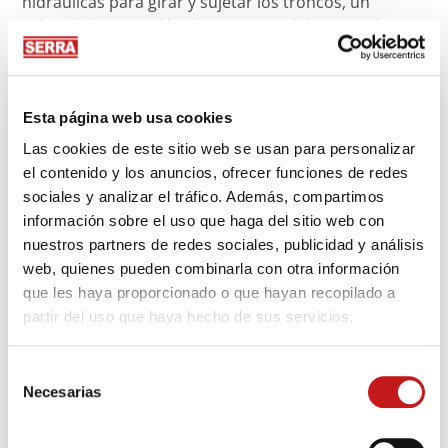
hidráulicas para girar y sujetar los troncos, un
cabezal de corte eléctrico y un panel de control
preciso para secuencias de corte personalizadas.
Este equipamiento permite a la carpintería Hepperle
responder con flexibilidad a las solicitudes de los
Esta página web usa cookies
clientes – desde bloques macizos de roble para
obras de arte hasta mesas de comedor fabricadas
Las cookies de este sitio web se usan para personalizar
con madera aportada por los propios clientes.
el contenido y los anuncios, ofrecer funciones de redes
sociales y analizar el tráfico. Además, compartimos
Con la KE90, Hepperle apuesta por sostenibilidad,
información sobre el uso que haga del sitio web con
regionalidad y máxima calidad. Los trayectos cortos y
nuestros partners de redes sociales, publicidad y análisis
el uso de madera local contribuyen a una producción
web, quienes pueden combinarla con otra información
eficiente en recursos y a una fabricación totalmente
que les haya proporcionado o que hayan recopilado a
personalizada.
partir del uso que haya hecho de sus servicios.
Selección
Necesarias
de
consentimiento