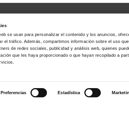
ies
web se usan para personalizar el contenido y los anuncios, ofrec
ar el tráfico. Además, compartimos información sobre el uso que
tners de redes sociales, publicidad y análisis web, quienes pue
ación que les haya proporcionado o que hayan recopilado a parti
vicios.
Servicio
Noticias y eventos
Preferencias
Estadística
Marketi
Servicio al cliente y
Noticias
asesoramiento
Ferias y eventos
Página de preguntas
Certificados y galardones
frecuentes