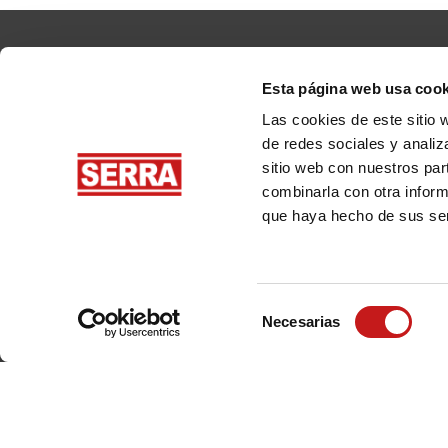
Esta página web usa cook
Las cookies de este sitio 
de redes sociales y analiz
sitio web con nuestros par
combinarla con otra inform
que haya hecho de sus ser
Selección
Productos
Sectores
Necesarias
de
consentimiento
Hojas de sierra de cinta
Serrerías y autónomos
Aserraderos
Carpinterías
Reaserradoras
Silvicultura
Máquina forestal Iron