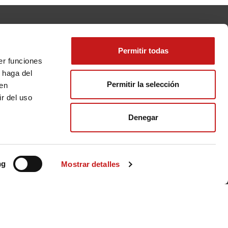
Permitir todas
er funciones
 haga del
Permitir la selección
den
r del uso
Denegar
Carrera
Sobre nosotros
ng
Mostrar detalles
Calidad y sostenibilidad
Principios y valores
Historia