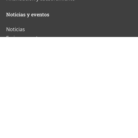
Noticias y eventos
Noticias
Ferias y eventos
Certificados y galardones
Carrera
Sobre nosotros
Calidad y sostenibilidad
Principios y valores
Historia
Boletín de noticias