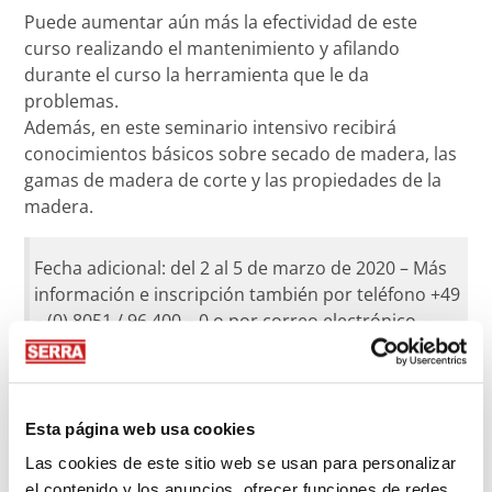
Puede aumentar aún más la efectividad de este
curso realizando el mantenimiento y afilando
durante el curso la herramienta que le da
problemas.
Además, en este seminario intensivo recibirá
conocimientos básicos sobre secado de madera, las
gamas de madera de corte y las propiedades de la
madera.
Fecha adicional: del 2 al 5 de marzo de 2020 – Más
información e inscripción también por teléfono +49
– (0) 8051 / 96 400 – 0 o por correo electrónico
(info@serra.de)
CONTENIDO
Esta página web usa cookies
■ Calidad del acero, dimensiones de la hoja, formas
de los dientes
Las cookies de este sitio web se usan para personalizar
■ Ángulo óptimo de los dientes, uso de las hojas de
el contenido y los anuncios, ofrecer funciones de redes