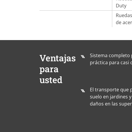
Duty
Ruedas
de ace
Ventajas
Sistema completo 
práctica para casi 
para
usted
El transporte que 
suelo en jardines 
daños en las superf