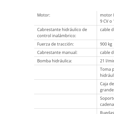
Motor:
motor 
9 CV o 
Cabrestante hidráulico de
cable 
control inalámbrico:
Fuerza de tracción:
900 kg
Cabrestante manual:
cable 
Bomba hidráulica:
21 l/mi
Toma p
hidráu
Caja d
grande
Soporte
caden
Ruedas