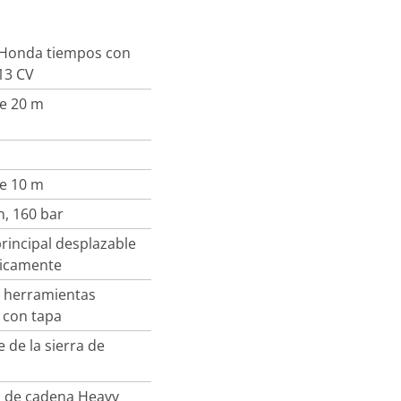
Honda tiempos con
13 CV
de 20 m
de 10 m
n, 160 bar
rincipal desplazable
licamente
e herramientas
 con tapa
 de la sierra de
a
 de cadena Heavy