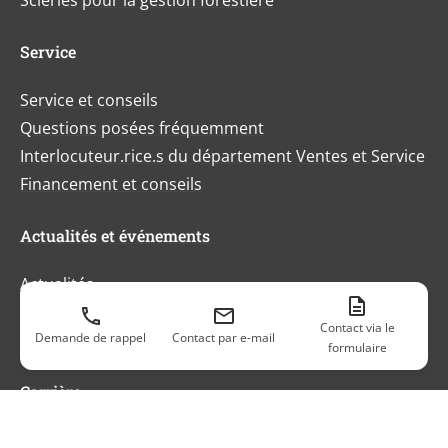
Scieries pour la gestion forestière
Service
Service et conseils
Questions posées fréquemment
Interlocuteur.rice.s du département Ventes et Service
Financement et conseils
Actualités et événements
Actualités
Actualités et événements
Contact via le
Demande de rappel
Contact par e-mail
Certificats et labels
formulaire
Carrière
Monde du travail SERRA