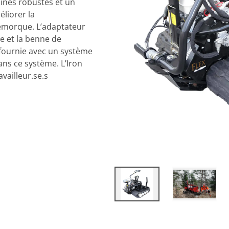
aînes robustes et un
liorer la
remorque. L’adaptateur
me et la benne de
 fournie avec un système
ans ce système. L’Iron
availleur.se.s