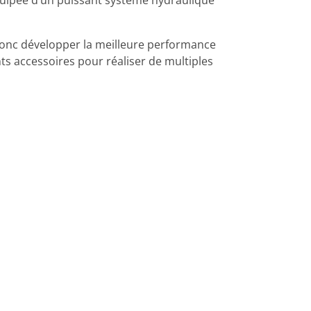
uipée d’un puissant système hydraulique
 donc développer la meilleure performance
nts accessoires pour réaliser de multiples