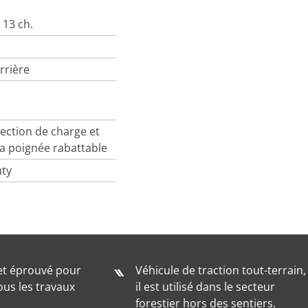
 13 ch.
rrière
rection de charge et
la poignée rabattable
uty
t éprouvé pour
Véhicule de traction tout-terrain,
us les travaux
il est utilisé dans le secteur
forestier hors des sentiers.