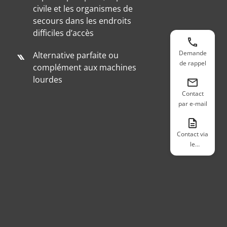
civile et les organismes de
secours dans les endroits
difficiles d’accès
Demande
Alternative parfaite ou
de rappel
complément aux machines
lourdes
Contact
par e-mail
Contact via
le
formulaire