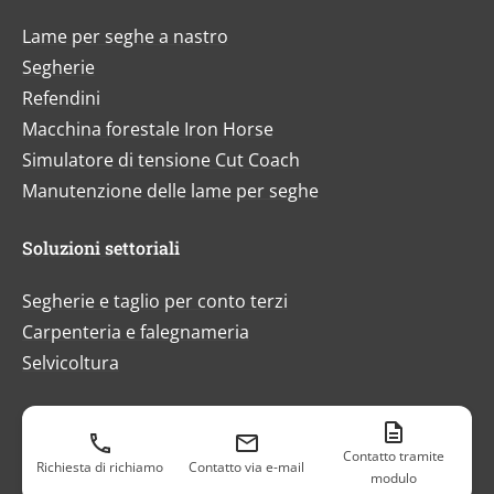
Lame per seghe a nastro
Segherie
Refendini
Macchina forestale Iron Horse
Simulatore di tensione Cut Coach
Manutenzione delle lame per seghe
Soluzioni settoriali
Segherie e taglio per conto terzi
Carpenteria e falegnameria
Selvicoltura
Assistenza
Contatto tramite
Richiesta di richiamo
Contatto via e-mail
Assistenza e consulenza
modulo