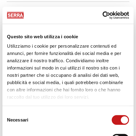
Qual è la differenza tra le segherie a nastro largo e quelle a
nastro stretto?
Qual è la lunghezza di taglio base più corta lavorabile?
Questo sito web utilizza i cookie
Dove vengono prodotte le segherie SERRA?
Utilizziamo i cookie per personalizzare contenuti ed
annunci, per fornire funzionalità dei social media e per
Servono lame a nastro diverse per lavorare legni duri e
analizzare il nostro traffico. Condividiamo inoltre
morbidi?
informazioni sul modo in cui utilizzi il nostro sito con i
nostri partner che si occupano di analisi dei dati web,
Quante volte può essere affilata la lama di una sega a
pubblicità e social media, i quali potrebbero combinarle
nastro?
con altre informazioni che hai fornito loro o che hanno
raccolto dal tuo utilizzo dei loro servizi.
Selezione
Necessari
del
consenso