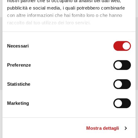
nostri partner che si occupano di analisi dei dati web,
pubblicità e social media, i quali potrebbero combinarle
con altre informazioni che hai fornito loro o che hanno
raccolto dal tuo utilizzo dei loro servizi.
Selezione
Contatto
Necessari
del
Hai altre domande sulle caratteristiche dei prodotti? I
consenso
nostri consulenti SERRA sono a tua disposizione!
Preferenze
VAI AL MODULO DI RICHIESTA
Statistiche
Marketing
Mostra dettagli