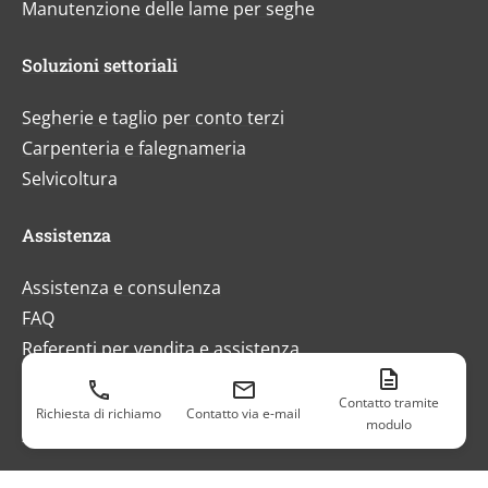
Manutenzione delle lame per seghe
Soluzioni settoriali
Segherie e taglio per conto terzi
Carpenteria e falegnameria
Selvicoltura
Assistenza
Assistenza e consulenza
FAQ
Referenti per vendita e assistenza
Finanziamento e consulenza
Contatto tramite
Richiesta di richiamo
Contatto via e-mail
modulo
News ed eventi