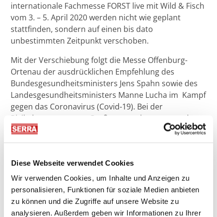
internationale Fachmesse FORST live mit Wild & Fisch
vom 3. – 5. April 2020 werden nicht wie geplant
stattfinden, sondern auf einen bis dato
unbestimmten Zeitpunkt verschoben.
Mit der Verschiebung folgt die Messe Offenburg-
Ortenau der ausdrücklichen Empfehlung des
Bundesgesundheitsministers Jens Spahn sowie des
Landesgesundheitsministers Manne Lucha im Kampf
gegen das Coronavirus (Covid-19). Bei der
Risikobewertung von Großveranstaltungen wurden
die Prinzipien des Robert-Koch-Instituts zu Grunde
gelegt. Basierend auf der Veranstaltungsbewertung
und der zuletzt deutlich gestiegenen Zahl von
Diese Webseite verwendet Cookies
Infizierten wurde die Lage neu beurteilt. Die
Verunsicherungen bei Ausstellern und Besuchern ist
Wir verwenden Cookies, um Inhalte und Anzeigen zu
deutlich gestiegen. Auch die teilweise ausgeprägten
personalisieren, Funktionen für soziale Medien anbieten
Besucherrückgänge bei anderen aktuell gelaufenen
zu können und die Zugriffe auf unsere Website zu
Messen verstärken leider die Notwendigkeit dieser
analysieren. Außerdem geben wir Informationen zu Ihrer