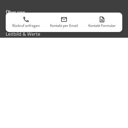
Über uns
Qualität & Nachhaltigkeit
Rückruf anfragen
Kontakt per Email
Kontakt Formular
Leitbild & Werte
Geschichte
Newsletter
© 2024 - 2026 SERRA Maschinenbau GmbH
Impressum
AGB
Whistleblower
Datenschutz
Cookie-Einstellungen