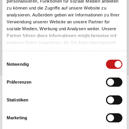
Feuerwehren oder Berufsgenossenschaften –
personalisieren, Funktionen für soziale Medien anbieten
der Spannungssimulator Cut Coach eignet sich
zu können und die Zugriffe auf unsere Website zu
für diverse Zielgruppen.
analysieren. Außerdem geben wir Informationen zu Ihrer
Verwendung unserer Website an unsere Partner für
Optimale Vorbereitung
soziale Medien, Werbung und Analysen weiter. Unsere
Einsatzkräfte sind durch das Training mit dem
Partner führen diese Informationen möglicherweise mit
Cut Coach bestens auf reale
weiteren Daten zusammen, die Sie ihnen bereitgestellt
Gefahrensituationen vorbereitet und können
haben oder die sie im Rahmen Ihrer Nutzung der Dienste
sicher und effizient handeln.
gesammelt haben.
Einwilligungsauswahl
Notwendig
Präferenzen
Der Spannungssimulator Cut
Coach im Detail
Statistiken
Marketing