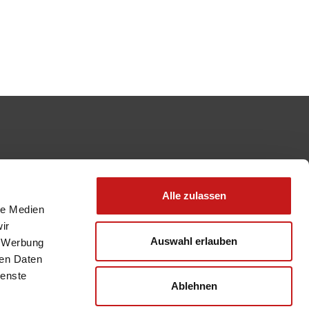
Alle zulassen
le Medien
ir
Auswahl erlauben
, Werbung
ren Daten
ienste
Ablehnen
Karriere
Über uns