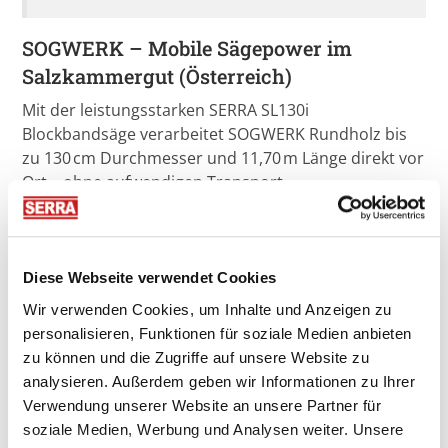
SOGWERK – Mobile Sägepower im
Salzkammergut (Österreich)
Mit der leistungsstarken SERRA SL130i
Blockbandsäge verarbeitet SOGWERK Rundholz bis
zu 130 cm Durchmesser und 11,70 m Länge direkt vor
Ort – ohne aufwendigen Transport.
Vorteile für Waldbesitzer und Landwirte:
Flexibilität: Bauholz, Kanthölzer und Spezialholz
Diese Webseite verwendet Cookies
nach Maß.
Wir verwenden Cookies, um Inhalte und Anzeigen zu
Effizienz: Tagesleistung bis zu 33 Festmeter, je
personalisieren, Funktionen für soziale Medien anbieten
nach Stammgröße.
zu können und die Zugriffe auf unsere Website zu
Regionalität: Einsatzradius von ca. 40 km rund
analysieren. Außerdem geben wir Informationen zu Ihrer
um St. Gilgen – auf Anfrage auch weiter.
Verwendung unserer Website an unsere Partner für
Die Kombination aus mobiler Bandsägewerk-Technik
soziale Medien, Werbung und Analysen weiter. Unsere