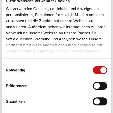
Diese Webseite verwendet Cookies
Wir verwenden Cookies, um Inhalte und Anzeigen zu
personalisieren, Funktionen für soziale Medien anbieten
zu können und die Zugriffe auf unsere Website zu
analysieren. Außerdem geben wir Informationen zu Ihrer
Verwendung unserer Website an unsere Partner für
soziale Medien, Werbung und Analysen weiter. Unsere
Partner führen diese Informationen möglicherweise mit
Klemmdreher / Stammhalter
weiteren Daten zusammen, die Sie ihnen bereitgestellt
haben oder die sie im Rahmen Ihrer Nutzung der Dienste
gesammelt haben.
Dreht und klemmt das Holz verletzungsarm
Einwilligungsauswahl
Notwendig
Besonders flexibel auch bei Sonderschnitten wie
Keile, mehreckige Balken, etc.
Ideal in Kombination mit dem Stammhalter, der
Präferenzen
ein Zurückrollen des Stammes
verhindert
Statistiken