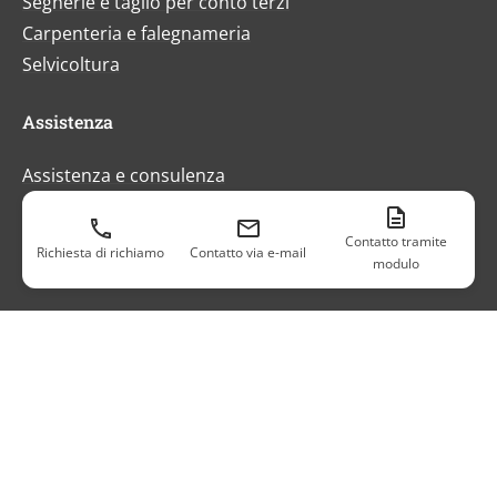
Segherie e taglio per conto terzi
Carpenteria e falegnameria
Selvicoltura
Assistenza
Assistenza e consulenza
FAQ
Referenti per vendita e assistenza
Contatto tramite
Richiesta di richiamo
Contatto via e-mail
modulo
Finanziamento e consulenza
News ed eventi
News
Fiere ed eventi
Certificati e premi