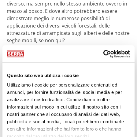
diverso, ma sempre nello stesso ambiente ovvero in
mezzo al bosco. E dove altro potrebbero essere
dimostrate meglio le numerose possibilità di
applicazione dei diversi veicoli forestali, delle
attrezzature di arrampicata sugli alberi e delle nostre
seghe mobili, se non qui?
Con noi abbiamo portato una
KE 90
con il nuovo
sistema di controllo CX e la
ME 110
recentemente
prestata a Marcel Fritsche. E ancora, gli Iron
Horse
FLEX2
e
Essence
, e la
SHARK 200
, il cui viaggio
Questo sito web utilizza i cookie
ora
prosegue verso il Land Nordrhein-Westfalen
: un
Utilizziamo i cookie per personalizzare contenuti ed
nuovo cliente, che sta aspettando il completamento
annunci, per fornire funzionalità dei social media e per
della sua segheria, aveva deciso su due piedi di
analizzare il nostro traffico. Condividiamo inoltre
acquistare una nostra affilatrice.
informazioni sul modo in cui utilizzi il nostro sito con i
nostri partner che si occupano di analisi dei dati web,
Se l'ambiente si conferma ogni volta davvero unico, il
pubblicità e social media, i quali potrebbero combinarle
meteo ci ha riservato alcune sorprese alternando
con altre informazioni che hai fornito loro o che hanno
sole, pioggia, temporali e fango.
raccolto dal tuo utilizzo dei loro servizi.