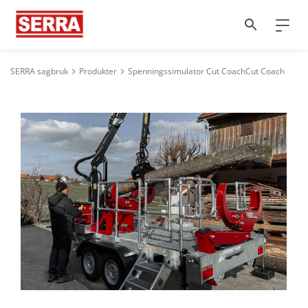
SERRA sagbruk
Produkter
Spenningssimulator Cut CoachCut Coach