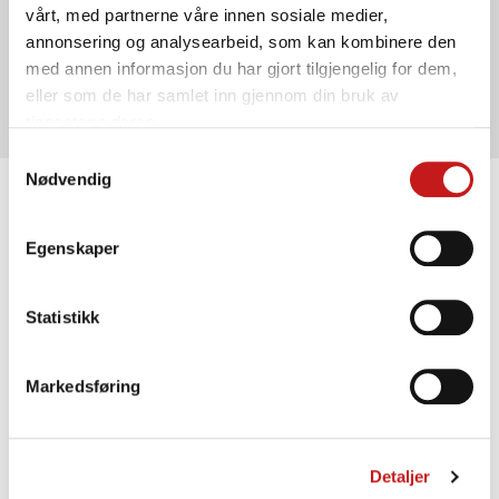
vårt, med partnerne våre innen sosiale medier,
Ved å trene med Cut Coach blir nødetatene
annonsering og analysearbeid, som kan kombinere den
optimalt forberedt på reelle faresituasjoner og
med annen informasjon du har gjort tilgjengelig for dem,
kan handle trygt og effektivt.
eller som de har samlet inn gjennom din bruk av
tjenestene deres.
Samtykkevalg
Nødvendig
Cut Coach-spenningssimulatoren i
detalj
Egenskaper
Statistikk
Markedsføring
Detaljer