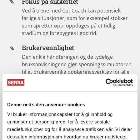
Fokus på sikkerhet
Ved å trene med Cut Coach kan potensielt
farlige situasjoner, som for eksempel stokker
som spretter opp, oppdages på et tidlig
stadium og forebygges i god tid.
Brukervennlighet
Den enkle håndteringen og de tydelige
bruksanvisningene gjør spenningssimulatoren
til et brukervennlig opplæringsverktøy for alle
nødetater.
Bredt spekter av bruksområder
Enten det gjelder opplæringssentre i skogbruk,
Denne nettsiden anvender cookies
brannvesen eller fagforeninger – Cut Coach-
Vi bruker informasjonskapsler for å gi innhold og
spenningssimulatoren er egnet for diverse
annonser et personlig preg, for å levere sosiale
målgrupper.
mediefunksjoner og for å analysere trafikken vår. Vi deler
dessuten informasjon om hvordan du bruker nettstedet
Optimal forberedelse