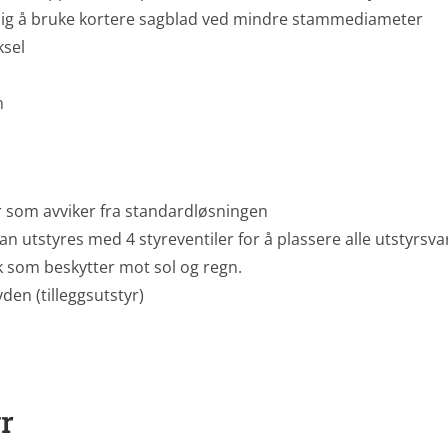
ig å bruke kortere sagblad ved mindre stammediameter
ksel
m
ger som avviker fra standardløsningen
 utstyres med 4 styreventiler for å plassere alle utstyrsvaria
k som beskytter mot sol og regn.
den (tilleggsutstyr)
r