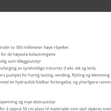
nder to 300 millimeter høye I-bjelker.
 for de høyeste belastningene
lig som tilleggsutstyr
misfarging av syreholdige tresorter (f.eks. eik og lerk).
ters pumpe) for hurtig lasting, vending, flytting og klemming
ed en hydraulisk foldbar forlengelse, og ytterligere ramm
dspenning og mye ekstrautstyr
or å oppnå 50 cm plass til materialet som skal skjæres ove