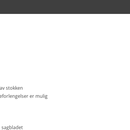
 av stokken
eforlengelser er mulig
r sagbladet