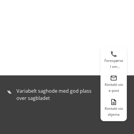
Forespørse
l om
tilbakekalli
ng
Kontakt via
Variabelt saghode med god plass
e-post
over sagbladet
Kontakt via
skjema