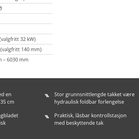
Ø
(valgfritt 32 kW)
valgfritt 140 mm)
m – 6030 mm
ed en
Stor grunnsnittlengde takket være
135 cm
hydraulisk foldbar forlengelse
sagbladet
Praktisk, låsbar kontrollstasjon
isk
med beskyttende tak