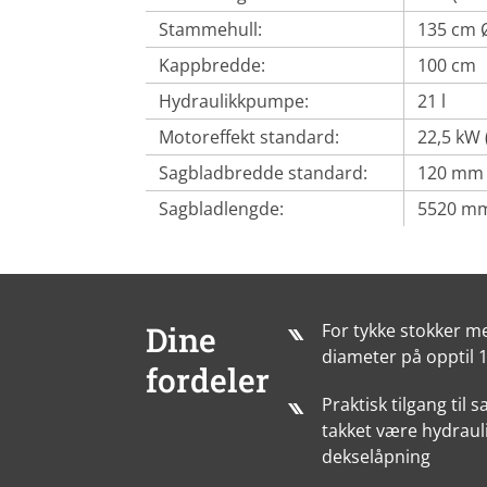
Stammehull:
135 cm 
Kappbredde:
100 cm
Hydraulikkpumpe:
21 l
Motoreffekt standard:
22,5 kW 
Sagbladbredde standard:
120 mm (
Sagbladlengde:
5520 m
Dine
For tykke stokker m
diameter på opptil 
fordeler
Praktisk tilgang til 
takket være hydraul
dekselåpning