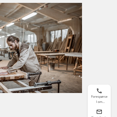
Forespørse
l om
tilbakekalli
ng