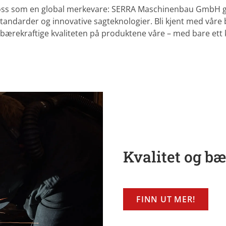
ss som en global merkevare: SERRA Maschinenbau GmbH gir 
sstandarder og innovative sagteknologier. Bli kjent med våre
bærekraftige kvaliteten på produktene våre – med bare ett k
Kvalitet og bæ
FINN UT MER!