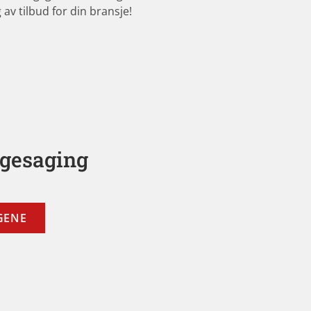
av tilbud for din bransje!
igesaging
GENE