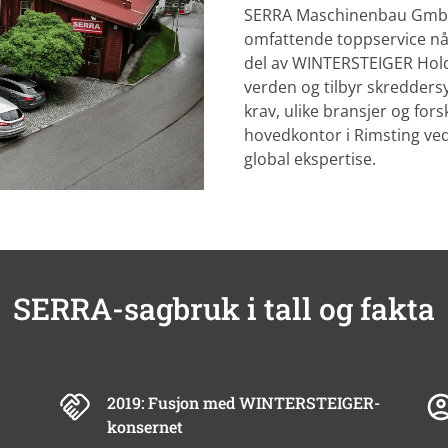
SERRA Maschinenbau GmbH s
omfattende toppservice nå
del av WINTERSTEIGER Hold
verden og tilbyr skredders
krav, ulike bransjer og fors
hovedkontor i Rimsting ve
global ekspertise.
SERRA-sagbruk i tall og fakta
2019: Fusjon med WINTERSTEIGER-
konsernet