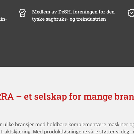
Medlem av DeSH, foreningen for den
in-
tyske sagbruks- og treindustrien
RA – et selskap for mange bran
ulike bransjer med holdbare komplementære maskiner og t
raktskjæring. Med produktløsningene våre støtter vi deg i 