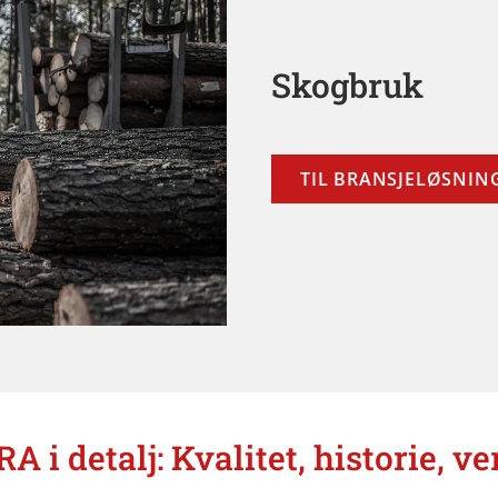
Skogbruk
TIL BRANSJELØSNIN
A i detalj: Kvalitet, historie, ve