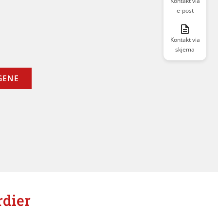
Kontakt via
e-post
Kontakt via
skjema
GENE
rdier