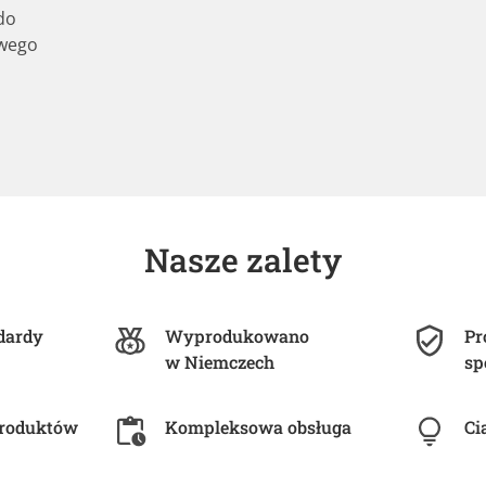
do
iwego
Nasze zalety
dardy
Wyprodukowano
Pr
w Niemczech
sp
produktów
Kompleksowa obsługa
Ci