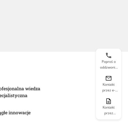
Poproś o
oddzwonie
nie
Kontakt
ofesjonalna wiedza
przez e-
ecjalistyczna
mail
Kontakt
ągłe innowacje
przez
formularz