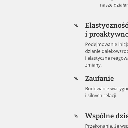
nasze działa
Elastycznoś
i proaktywn
Podejmowanie inicj
dzianie dalekowzro
i elastyczne reagow
zmiany.
Zaufanie
Budowanie wiarygo
i silnych relacji.
Wspólne dzi
Przekonanie, że ws