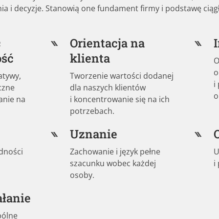
nia i decyzje. Stanowią one fundament firmy i podstawę ciąg
ć
Orientacja na
ość
klienta
O
o
atywy,
Tworzenie wartości dodanej
i
czne
dla naszych klientów
o
anie na
i koncentrowanie się na ich
potrzebach.
Uznanie
dności
Zachowanie i język pełne
U
szacunku wobec każdej
i
osoby.
ałanie
pólne