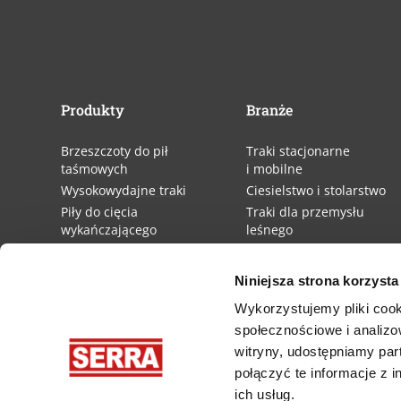
Produkty
Branże
Brzeszczoty do pił
Traki stacjonarne
taśmowych
i mobilne
Wysokowydajne traki
Ciesielstwo i stolarstwo
Piły do cięcia
Traki dla przemysłu
wykańczającego
leśnego
Maszyna leśna Iron Horse
Symulator naprężenia
Niniejsza strona korzysta
Cut Coach
Wykorzystujemy pliki cook
Przygotowanie taśm
tnących
społecznościowe i analizo
witryny, udostępniamy pa
połączyć te informacje z 
Biuletyn
ich usług.