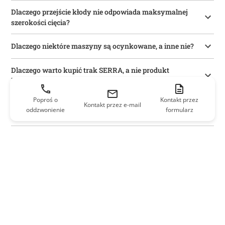
Dlaczego przejście kłody nie odpowiada maksymalnej
szerokości cięcia?
Dlaczego niektóre maszyny są ocynkowane, a inne nie?
Dlaczego warto kupić trak SERRA, a nie produkt
konkurencji?
Poproś o
Kontakt przez
Jaka jest różnica między trakami szeroko-
Kontakt przez e-mail
oddzwonienie
formularz
i wąskotaśmowymi?
Jaka jest najkrótsza podstawowa długość cięcia, z jaką
może się odbywać obróbka?
Gdzie produkowane są traki SERRA?
Aktualności i wpisy na blogu