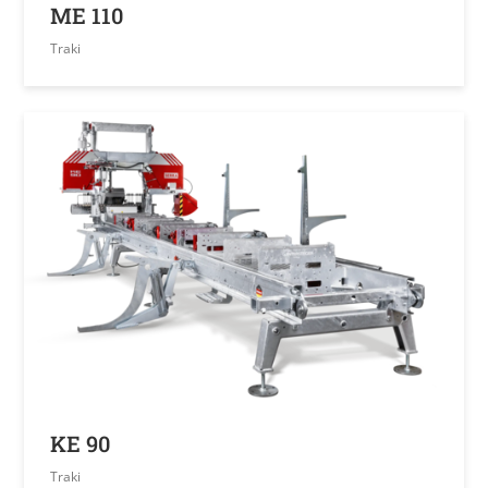
ME 110
Traki
KE 90
Traki