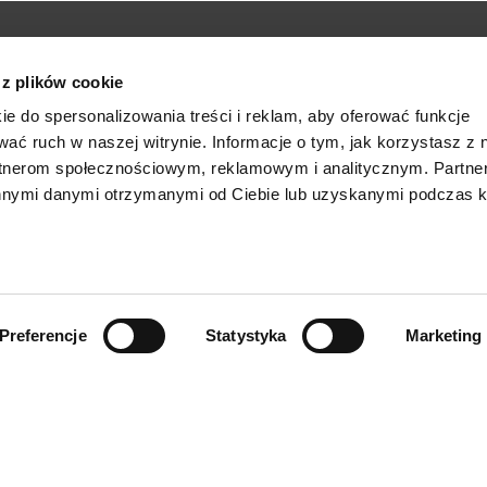
 z plików cookie
ie do spersonalizowania treści i reklam, aby oferować funkcje
wać ruch w naszej witrynie. Informacje o tym, jak korzystasz z 
rtnerom społecznościowym, reklamowym i analitycznym. Partn
innymi danymi otrzymanymi od Ciebie lub uzyskanymi podczas k
Serwis
Aktualności
Preferencje
Statystyka
Marketing
i wydarzenia
Serwis i doradztwo
Aktualności
Strona Często zadawane
Targi i wydarzenia
pytania
Certyfikaty i nagrody
Osoby wyznaczone do
kontaktu