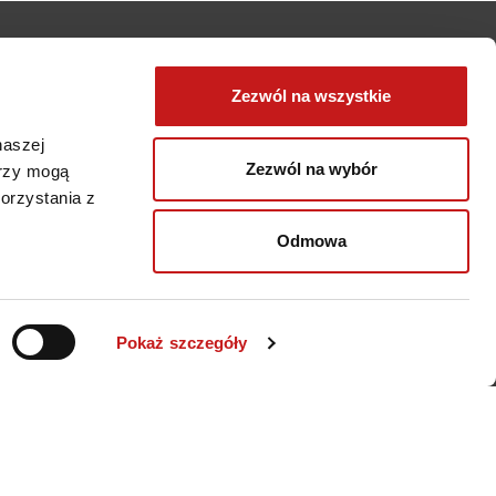
Zezwól na wszystkie
naszej
Zezwól na wybór
erzy mogą
orzystania z
Odmowa
Kariera
O nas
Pokaż szczegóły
Swiat Pracy
Jakość i zrównoważony
rozwó
Misja i wartości
Historia