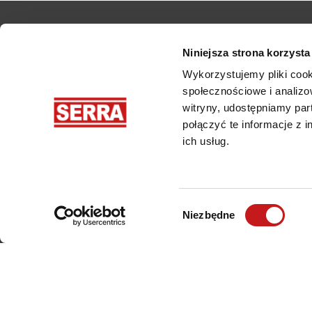
Niniejsza strona korzysta
Wykorzystujemy pliki cook
społecznościowe i analizo
witryny, udostępniamy pa
połączyć te informacje z 
ich usług.
Wybór
Produkty
Branże
Niezbędne
zgody
Brzeszczoty do pił
Traki stacjonarne
taśmowych
i mobilne
Wysokowydajne traki
Ciesielstwo i stolarstwo
Piły do cięcia
Traki dla przemysłu
wykańczającego
leśnego