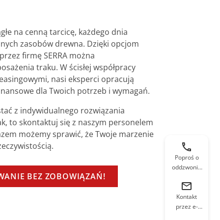
głe na cenną tarcicę, każdego dnia
lnych zasobów drewna. Dzięki opcjom
przez firmę SERRA można
osażenia traku. W ścisłej współpracy
asingowymi, nasi eksperci opracują
inansowe dla Twoich potrzeb i wymagań.
stać z indywidualnego rozwiązania
ak, to skontaktuj się z naszym personelem
zem możemy sprawić, że Twoje marzenie
zeczywistością.
Poproś o
oddzwonie
WANIE BEZ ZOBOWIĄZAŃ!
nie
Kontakt
przez e-
mail