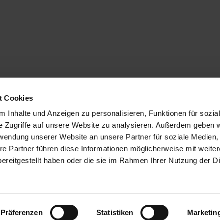
t Cookies
 Inhalte und Anzeigen zu personalisieren, Funktionen für sozia
e Zugriffe auf unsere Website zu analysieren. Außerdem geben w
Service
Aktuelles
rwendung unserer Website an unsere Partner für soziale Medien
re Partner führen diese Informationen möglicherweise mit weite
Service & Beratung
News
ereitgestellt haben oder die sie im Rahmen Ihrer Nutzung der D
FAQ
Messen &
Veranstaltungen
Ansprechpartner
Zertifikate &
Finanzierung
Auszeichnungen
Präferenzen
Statistiken
Marketin