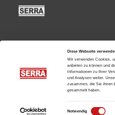
Diese Webseite verwende
Wir verwenden Cookies, um
anbieten zu können und di
Produkte
Branchen
Informationen zu Ihrer Ve
und Analysen weiter. Unse
Bandsägeblätter
Sägewerke & Lohnsäger
zusammen, die Sie ihnen b
Sägewerke
Zimmerei & Tischlerei
gesammelt haben.
Nachschnittsägen
Forstwirtschaft
Forstmaschine Iron Horse
Spannungssimulator Cut
Einwilligungsauswahl
Coach
Notwendig
Sägeblattaufbereitung