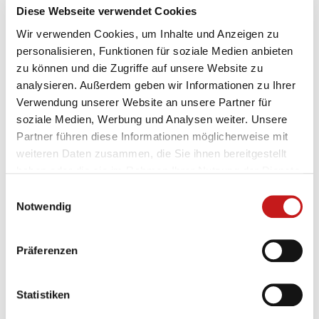
Diese Webseite verwendet Cookies
Wir verwenden Cookies, um Inhalte und Anzeigen zu
Produktmerkmale
personalisieren, Funktionen für soziale Medien anbieten
zu können und die Zugriffe auf unsere Website zu
Maximale Leistung
: Angetrieben von einem 22
analysieren. Außerdem geben wir Informationen zu Ihrer
kW-Motor, der mühelos auch 60 mm Laubholz-
Verwendung unserer Website an unsere Partner für
Brettware verarbeitet.
soziale Medien, Werbung und Analysen weiter. Unsere
Schnittkapazität
: Die SERRA BS 800 verarbeitet
Partner führen diese Informationen möglicherweise mit
Kanthölzer und Brettware bis zu 60 mm
weiteren Daten zusammen, die Sie ihnen bereitgestellt
Brettstärke und 800 mm Breite, bei einer
haben oder die sie im Rahmen Ihrer Nutzung der Dienste
maximalen Besäumbreite von 390 mm zwischen
gesammelt haben.
Einwilligungsauswahl
den Kreissägeblättern.
Notwendig
Betriebsmodi
:
Besäumen
: Ausgestattet mit zwei
Präferenzen
Sägebuchsen, eine davon feststehend und
die weitere Sägebuchse stufenlos
verstellbar. Ideal zum Besäumen von
Statistiken
Brettware auf die gewünschte Breite.