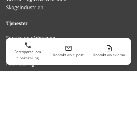
Skogsindustrien
Tjenester
Service og rådgivning
FAQ
Forespørsel om
Kontaktpersoner
Kontakt via e-post
Kontakt via skjema
tilbakekalling
Finansiering
Nåværende
Nyheter
Sertifikater og utmerkelser
Messer og arrangementer
Karriere