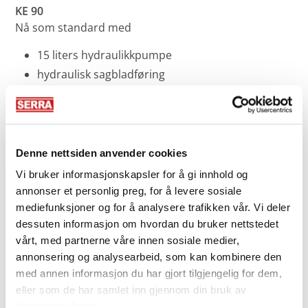
KE 90
Nå som standard med
15 liters hydraulikkpumpe
hydraulisk sagbladføring
ny fremdriftsmotor
Økt sikkerhetsstandard i henhold til
maskinretningslinjer
Denne nettsiden anvender cookies
ME 110
Vi bruker informasjonskapsler for å gi innhold og
Nyeste styringsteknologi med joystick-padler
annonser et personlig preg, for å levere sosiale
som kan tilordnes fritt
mediefunksjoner og for å analysere trafikken vår. Vi deler
Med ny matemotor som standard
dessuten informasjon om hvordan du bruker nettstedet
Økt sikkerhetsstandard i henhold til
vårt, med partnerne våre innen sosiale medier,
maskinretningslinjer
annonsering og analysearbeid, som kan kombinere den
Alternativt med push-back-system
med annen informasjon du har gjort tilgjengelig for dem,
eller som de har samlet inn gjennom din bruk av
XE 135 / XE 160
tjenestene deres.